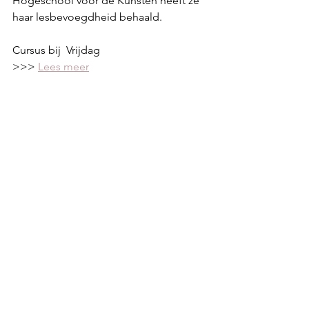
Hogeschool voor de Kunsten heeft ze 
haar lesbevoegdheid behaald.
Cursus bij  Vrijdag
>>> 
Lees meer