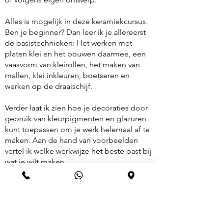
Alles is mogelijk in deze keramiekcursus.
Ben je beginner? Dan leer ik je allereerst
de basistechnieken: Het werken met
platen klei en het bouwen daarmee, een
vaasvorm van kleirollen, het maken van
mallen, klei inkleuren, boetseren en
werken op de draaischijf.
Verder laat ik zien hoe je decoraties door
gebruik van kleurpigmenten en glazuren
kunt toepassen om je werk helemaal af te
maken. Aan de hand van voorbeelden
vertel ik welke werkwijze het beste past bij
wat je wilt maken.
Ben je een gevorderde cursist?
Dan begeleid ik meer individueel. Dat
houdt in dat ik je leer om kritisch te kijken
naar je eigen werkstuk en om steeds meer